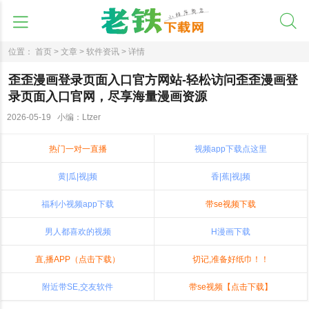
位置：
首页 >
文章 >
软件资讯 >
详情
歪歪漫画登录页面入口官方网站-轻松访问歪歪漫画登
录页面入口官网，尽享海量漫画资源
2026-05-19 小编：Ltzer
热门一对一直播
视频app下载点这里
黄|瓜|视|频
香|蕉|视|频
福利小视频app下载
带se视频下载
男人都喜欢的视频
H漫画下载
直,播APP（点击下载）
切记,准备好纸巾！！
附近带SE,交友软件
带se视频【点击下载】