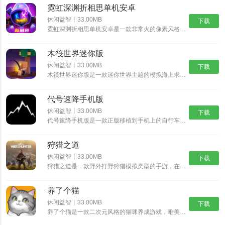
霓虹深渊折相思单机安卓
休闲益智丨33.00MB
下载
霓虹深渊折相思单机安卓是一款非常火的像素风格动作冒险游戏，经典的像素风格，制作精湛的游戏场景，搭配出色的游戏音乐，为玩家带来身临其境的动作冒险体验，丰富精彩的游戏剧情，多样化的挑战任务，沉浸式体验......
木筏世界迷你版
休闲益智丨33.00MB
下载
木筏世界迷你版是一款迷你世界主题的模拟海上求生游戏，在木筏世界迷你版中可以从一块小木筏开始，收集资源，探索岛屿，发现大陆，结识伙伴，开启更精彩的迷你冒险之旅。沉浸式的探索玩法，带给你新鲜互动乐趣。......
代号速降手机版
休闲益智丨33.00MB
下载
代号速降手机版是一款正版移植到手机上的自行车骑行速降游戏。在这个游戏中，你将扮演一名自行车手，驾驶着自行车在险峻的山路上飞驰，挑战速降极限。游戏采用逼真的3D画面和流畅的操作，让你体验真实的自行车......
狩猎之道
休闲益智丨33.00MB
下载
狩猎之道是一款野外打野狩猎模拟类型的手游，在狩猎之道中你将会进入到一片真实的树林野外开始属于你的狩猎之旅，游戏中有很多好玩的模式以及各种猛兽等你进行挑战。你需要根据不同猎物的习性来打造各种不同的陷......
养了个猫
休闲益智丨33.00MB
下载
养了个猫是一款二次元风格的猫咪养成游戏，唯美治愈系的二次元画风，搭配随性自由的萌宠养成玩法，与各种各样的可爱猫咪欢乐互动，解锁各种精彩的玩法内容，畅享舒爽无比的云养猫体验。养了个猫怎么买房子1、首......