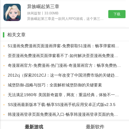
异族崛起第三章
休闲益智丨33.00MB
下载
异族崛起第三章是一款同人RPG游戏，这个第三章新增更多忍术可以选择，我们可以看到角色也多了一些，异族崛起第三章可以在熟悉的地图自由的探索了，挑战副本获取奖励，后续的话还可以和NPC互动，所以异族崛......
相关文章
51漫画免费漫画页面漫画弹窗-免费获取51漫画：畅享弹窗精彩页面体验！
歪歪漫画免费漫画页面弹窗看不了-如何解决歪歪漫画免费漫画页面弹窗无法查看的问题
奇漫屋画官方-免费漫画-热门漫画-奇漫屋画官方：畅享免费热门漫画的精彩世界
2012cj（探索2012CJ：这一年改变了中国消费市场的关键趋势）
城堡防御-战略与技巧：全面解析城堡防御的关键要素
无法满足1980年 美国新奇篇章，网友：重温经典，体验不一样的精彩！
SS漫画最新版本下载-畅享SS漫画手机应用安卓正式版v2.3.5
韩漫漫画登录页面免费漫画入口-畅享韩漫漫画登录页面的免费漫画入口，尽情探索你的漫画世界
最新游戏
最新软件