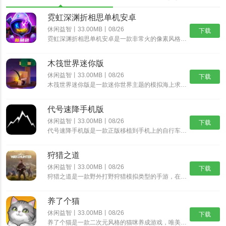
霓虹深渊折相思单机安卓
休闲益智丨33.00MB丨08/26
下载
霓虹深渊折相思单机安卓是一款非常火的像素风格动作冒险游戏，经典的像素风格，制作精湛的游戏场景，搭配出色的游戏音乐，为玩家带来身临其境的动作冒险体验，丰富精彩的游戏剧情，多样化的挑战任务，沉浸式体验......
木筏世界迷你版
休闲益智丨33.00MB丨08/26
下载
木筏世界迷你版是一款迷你世界主题的模拟海上求生游戏，在木筏世界迷你版中可以从一块小木筏开始，收集资源，探索岛屿，发现大陆，结识伙伴，开启更精彩的迷你冒险之旅。沉浸式的探索玩法，带给你新鲜互动乐趣。......
代号速降手机版
休闲益智丨33.00MB丨08/26
下载
代号速降手机版是一款正版移植到手机上的自行车骑行速降游戏。在这个游戏中，你将扮演一名自行车手，驾驶着自行车在险峻的山路上飞驰，挑战速降极限。游戏采用逼真的3D画面和流畅的操作，让你体验真实的自行车......
狩猎之道
休闲益智丨33.00MB丨08/26
下载
狩猎之道是一款野外打野狩猎模拟类型的手游，在狩猎之道中你将会进入到一片真实的树林野外开始属于你的狩猎之旅，游戏中有很多好玩的模式以及各种猛兽等你进行挑战。你需要根据不同猎物的习性来打造各种不同的陷......
养了个猫
休闲益智丨33.00MB丨08/26
下载
养了个猫是一款二次元风格的猫咪养成游戏，唯美治愈系的二次元画风，搭配随性自由的萌宠养成玩法，与各种各样的可爱猫咪欢乐互动，解锁各种精彩的玩法内容，畅享舒爽无比的云养猫体验。养了个猫怎么买房子1、首......