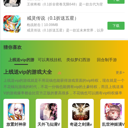
王侯将相（0.1折全密卷无限648）是一款古代为背
景的经营养成手游，游戏中宏大的世界观让游戏与原
著剧情完美结合，丰富多样的玩法，特效爆表的技
戒灵传说（0.1折送五星）
能，酣畅淋漓的战斗让你热血澎湃！
枪战射击丨10.09MB
下载
戒灵传说（0.1折送五星）是一款近未来世界，以异
能者、原力科技为背景的RPG卡牌大作。颠覆式创
米可动漫软件优势
新卡组，海量卡牌搭配及阵营组合，衍生出丰富策略
与无穷趣味！爬天梯打Boss，丰富玩法，非比寻常
1、动漫播放：提供在线播放和离线下载功能，让用户随时随地观看
猜你喜欢
的游戏体验！提升英雄战斗力，并最终抵御外星人入
自己喜爱的动漫。
侵。
上线送vip的游
可以离线挂机
类似梦幻西游
回合制手游
2、信息更新：实时更新动画行业的最新新闻、剧情预览、角色介绍
戏大全
游戏大全
的手游大全
和其他内容，让用户了解动画行业的新动态。
上线送vip的游戏大全
更多>
3、用户个人中心：包括个人资料管理、查看历史、书签等功能，方
上线送vip的游戏就是不用花钱也能获得游戏里面的vip特权，现在就是一个
便用户管理和搜索自己的内容。
不花钱玩游戏的时代，不花一分钱也能拥有vip的土豪特权，而且上线送满
V的游戏爆率都会比官方正版的要高很多，不花钱也可以拥有vip特权爆率
4、弹幕互动：支持弹幕功能，用户可以在观看过程中发送弹幕，与
也是翻倍的上调，您还在等什么快来下载一款试试吧！
其他观众实时互动，增加观看电影的乐趣。
米可动漫软件亮点
1、界面简洁：软件界面设计简洁明了，使用户能够轻松找到想要观
放置封神录
天外飞仙满V
奇迹之剑满v
乱世神姬满V