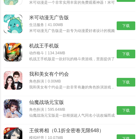
米可动漫是一个非常实用丰富的免费观看神器！米可
动漫app拥有各种动漫和电影资源，页面功能简单多
样，操作非常简单，各种动漫资源每天24小时更
米可动漫无广告版
新，用户可以根据自己喜欢的漫画主题做出合理的选
择，并将其添......
生活服务丨41.00MB
下载
米可动漫无广告版是一款专为动漫爱好者设计的视频
播放软件。米可动漫不仅界面简单，操作方便，而且
提供了丰富多样的动漫资源，用户可以在这里轻松找
机战王手机版
到并观看最新、最受欢迎的动漫作品，享受高清流畅
的观看体验；......
动作格斗丨134.34MB
下载
机战王手机版是一款好玩的格斗类游戏，里面提供了
超多的机甲造型，每一种机甲都具有不同的技能，让
你可以尽情的体验超多的格斗乐趣，并且还能够进入
我和美女有个约会
场景中开启冒险之旅，收集更多的装备提升机甲的属
性。
角色扮演丨0.00MB
下载
我和美女有个约会是一款非常有趣的角色扮演游戏，
我和美女有个约会有着精美的画面和丰富的游戏内
容，而这些角色都是真实人物，也可以选择自己比较
仙魔战场元宝版
喜欢的角色，不断的提高自我的魅力，如果玩家对我
和美女有个约会感兴趣的话，那就快来预约体验游玩
角色扮演丨595.64MB
下载
吧！
仙魔战场元宝版是一款根据超人气同名小说改编而成
的玄幻修仙游戏，唯美经典的国风世界，自由御剑飞
行探索神秘的东方大陆，自由司仪畅游这个心跳仙侠
王侯将相（0.1折全密卷无限648）
世界，穿梭在神秘的仙魔大陆，沉浸式交友修炼，酣
战各路仙魔。
模拟经营丨10.07MB
下载