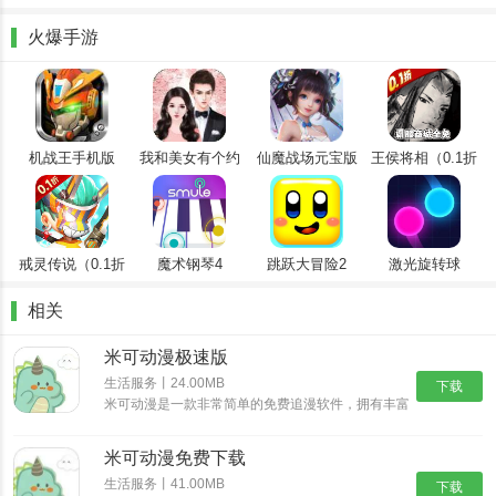
1、资源丰富：包括国内外众多流行和经典动漫作品，包括最新的电
火爆手游
视剧、电影、OVA等，以满足不同用户的观看需求。
2、高清画质：支持多种清晰度选项，从普通到超清晰、蓝光，确保
用户能够享受最佳的视觉体验。
3、智能推荐：基于用户的观看历史和偏好，对符合他们口味的动漫
机战王手机版
我和美女有个约
仙魔战场元宝版
王侯将相（0.1折
会
全密卷无限
作品进行智能推荐，可以提升用户的观看体验。
648）
4、社区互动：内置丰富的社区功能，用户可以参与讨论、分享经
验、交朋友，增强看电影的社交属性。
戒灵传说（0.1折
魔术钢琴4
跳跃大冒险2
激光旋转球
送五星）
相关
米可动漫极速版
生活服务丨24.00MB
下载
米可动漫是一款非常简单的免费追漫软件，拥有丰富
的动漫主题和类型，允许用户自由筛选查看，轻松呈
现最新且受欢迎的动漫作品，还可以轻松关注各种动
米可动漫免费下载
漫更新日历，及时获取热门且精品的动漫，随时随地
在线追漫观看......
生活服务丨41.00MB
下载