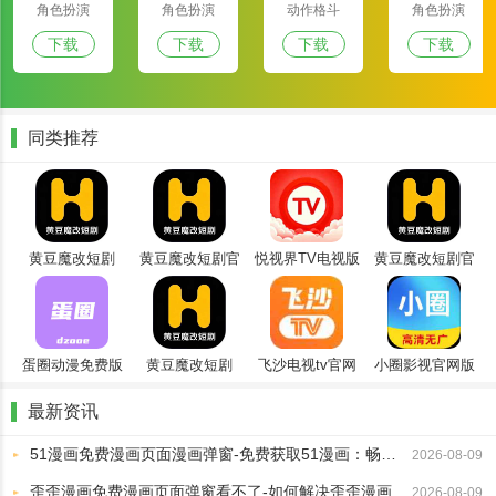
满v版
版
版
版
看或阅读的动漫作品。
角色扮演
角色扮演
动作格斗
角色扮演
2、运行平稳：软件运行平稳，没有任何滞后，使用户享受流畅的观
下载
下载
下载
下载
看和阅读体验。
3、多平台支持：支持Android和iOS系统，允许用户在不同设备之间
无缝切换。
同类推荐
4、隐私保护：注重用户隐私保护，提供安全的登录和支付环境，确
保用户信息的安全。
米可动漫app使用教程
黄豆魔改短剧
黄豆魔改短剧官
悦视界TV电视版
黄豆魔改短剧官
1、下载并安装米可动漫应用程序，然后进入软件。
2026最新版
方版
方正版
蛋圈动漫免费版
黄豆魔改短剧
飞沙电视tv官网
小圈影视官网版
app免费下载安
版
装最新版本
最新资讯
51漫画免费漫画页面漫画弹窗-免费获取51漫画：畅享弹窗精彩页面体验！
2026-08-09
歪歪漫画免费漫画页面弹窗看不了-如何解决歪歪漫画免费漫画页面弹窗无法查看的问题
2026-08-09