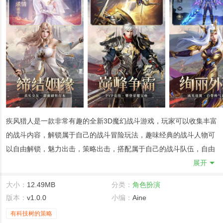
疾风猎人是一款非常有趣的全新3D魔幻战斗游戏，玩家可以收集丰富
的战斗内容，解锁属于自己的战斗冒险玩法，趣味经典的战斗人物可
以自由解锁，魅力出击，策略出击，搭配属于自己的战斗队伍，自由
出击冒险内容！喜欢魔幻战斗游戏的玩家，可以下载试试看哦，感受
展开
顶级的战斗内容和玩法。
大小：
12.49MB
分类：
角色扮演
疾风猎人手机版攻略：
版本：
v1.0.0
小编：
Aine
阵法攻略：丰富阵法组合，打造不同的阵法，带来差异化的附加属
有科技树的策略