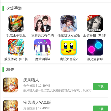
性。
微操作：即时打断战斗操作系统，无脑围观，告别传统卡牌游戏~
火爆手游
契合：拥有契合关系链的伙伴同时上阵，双方满怒时可以释放契合技
能。
疾风猎人手机版优势：
机战王手机版
我和美女有个约
仙魔战场元宝版
王侯将相（0.1折
【3D魔幻】3D顶级魔幻战斗游戏，解锁属于全新竞技。
会
全密卷无限
【自由玩法】玩法自由度非常高，玩家可以自由解锁喜好。
648）
【冒险背景】顶级冒险故事可以自由解锁，体验不同背景。
戒灵传说（0.1折
魔术钢琴4
跳跃大冒险2
激光旋转球
疾风猎人新版亮点：
送五星）
开放世界：开放属于自己的游戏世界，自由战斗冒险内容。
相关
自由战斗：探索顶级的魔幻游戏世界，在这里自由战斗哦。
疾风猎人
竞技出击：多元探索竞技玩法可以解锁，随心出击冒险内容。
角色扮演丨12.49MB
下载
疾风猎人是一款二次元风格的冒险战斗游戏，玩家可
疾风猎人手游测评：
以解锁顶级的二次元魅力内容，随心出击，创造顶级
的二次元竞技玩法，随心出击，等待玩家亲自去探索
1.全新打造的阵法攻略设计，给你最佳的冒险玩法。
疾风猎人安卓版
冒险，完成顶级的解谜和探索任务，收集顶级的战斗
2.游戏的操作简单易懂，任何玩家都可以快速上手。
资源内容。
角色扮演丨12.49MB
下载