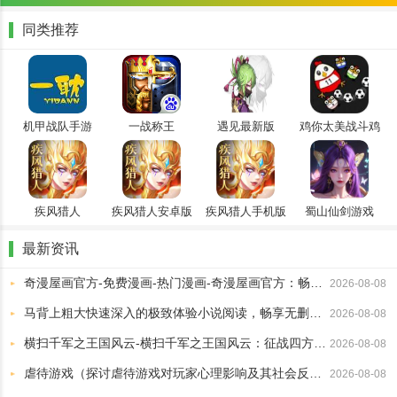
同类推荐
机甲战队手游
一战称王
遇见最新版
鸡你太美战斗鸡
2024最新版
疾风猎人
疾风猎人安卓版
疾风猎人手机版
蜀山仙剑游戏
最新资讯
奇漫屋画官方-免费漫画-热门漫画-奇漫屋画官方：畅享免费热门漫画的精彩世界
2026-08-08
马背上粗大快速深入的极致体验小说阅读，畅享无删减精彩情节分享
2026-08-08
横扫千军之王国风云-横扫千军之王国风云：征战四方的传奇故事
2026-08-08
虐待游戏（探讨虐待游戏对玩家心理影响及其社会反响）
2026-08-08