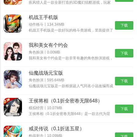
疾风猎人是一款全新打造的3D魔幻炫酷游戏，玩家
3.更多更加精彩的战斗内容和玩法，等待玩家解锁。
可以解锁顶级的二次元冒险游戏，RPG竞技战斗冒
险，解锁属于自己的精彩战斗剧情，自由出击冒险，
机战王手机版
感受多元的魔幻对决内容，探索开放世界内容，多元
战斗探索顶级世界！
动作格斗丨134.34MB
下载
机战王手机版是一款好玩的格斗类游戏，里面提供了
超多的机甲造型，每一种机甲都具有不同的技能，让
你可以尽情的体验超多的格斗乐趣，并且还能够进入
我和美女有个约会
场景中开启冒险之旅，收集更多的装备提升机甲的属
性。
角色扮演丨0.00MB
下载
我和美女有个约会是一款非常有趣的角色扮演游戏，
我和美女有个约会有着精美的画面和丰富的游戏内
容，而这些角色都是真实人物，也可以选择自己比较
仙魔战场元宝版
喜欢的角色，不断的提高自我的魅力，如果玩家对我
和美女有个约会感兴趣的话，那就快来预约体验游玩
角色扮演丨595.64MB
下载
吧！
仙魔战场元宝版是一款根据超人气同名小说改编而成
的玄幻修仙游戏，唯美经典的国风世界，自由御剑飞
行探索神秘的东方大陆，自由司仪畅游这个心跳仙侠
王侯将相（0.1折全密卷无限648）
世界，穿梭在神秘的仙魔大陆，沉浸式交友修炼，酣
战各路仙魔。
模拟经营丨10.07MB
下载
王侯将相（0.1折全密卷无限648）是一款古代为背
景的经营养成手游，游戏中宏大的世界观让游戏与原
著剧情完美结合，丰富多样的玩法，特效爆表的技
戒灵传说（0.1折送五星）
能，酣畅淋漓的战斗让你热血澎湃！
枪战射击丨10.09MB
下载