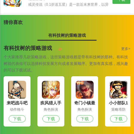
戒灵传说（0.1折送五星）是一款近未来世界，以异
能者、原力科技为背景的RPG卡牌大作。颠覆式创
新卡组，海量卡牌搭配及阵营组合，衍生出丰富策略
与无穷趣味！爬天梯打Boss，丰富玩法，非比寻常
猜你喜欢
的游戏体验！提升英雄战斗力，并最终抵御外星人入
侵。
有科技树的策略游戏
有科技树的策略游戏
更多>
个大家推荐几款策略游戏，这些策略游戏都是带有科技树的那种。有科技
树就代表你可以选择科技发展方向或者发展顺序。更加有真实感，感兴趣
的可以下载试试。
来吧战斗吧
疾风猎人手
奇门小镇最
小小部队1
机版
新版
动作格斗
角色扮演
角色扮演
策略塔防
下载
下载
下载
下载