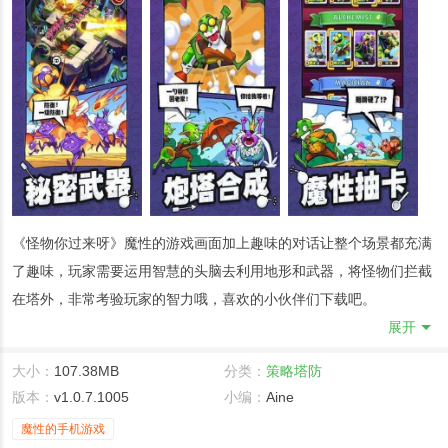
《怪物你过来呀》魔性的游戏画面加上趣味的对话让整个场景都充满
了趣味，玩家需要运用智慧的头脑去利用地形和武器，将怪物们拦截
在塔外，非常考验玩家的智力哦，喜欢的小伙伴们下载吧。
展开
怪物你过来呀游戏简介
在这里不仅仅拥有了许多动漫的场景，同时还有更多的精彩故事需要
大小：
107.38MB
分类：
策略塔防
你了解一下的哦；
版本：
v1.0.7.1005
小编：
Aine
每一座不同的防御塔，都是可以让你谨慎的组合起来的，这样才能更
魔性的手机游戏