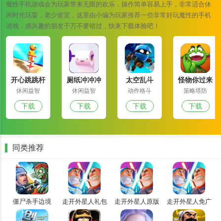
魔性手机游戏会为玩家带来无限的欢乐，操作简单容易上手，非常适合休
塔防系列游戏推荐
闲时光玩耍，老少皆宜，这里由小编为玩家推荐一些非常好玩魔性的手机
多特英雄守卫城堡：游戏中充满了经典的像素风格的塔防策略游戏，
游戏，感兴趣的朋友千万不要错过，快来下载体验吧！
游戏的玩法非常的简单刺激，丰富多样的游戏模式，多样化的游戏模
式，精彩刺激的塔防策略对战，玩家可以解锁各种各样的游戏武器装
备和丰富的游戏技能，帮助玩家更加轻松的守卫自己的城堡。
开心跳跳杆
厕纸冲冲冲
太空乱斗
怪物你过来
放置方块塔防：一款有着极简精美的游戏画风，游戏的玩法非常的简
呀
休闲益智
休闲益智
动作格斗
策略塔防
单有趣，各种各样的游戏炮台，惊心动魄的战斗场面，丰富多样的游
下载
下载
下载
下载
戏关卡，游戏中，玩家可以通过不断的升级和强化炮台，提升更高的
战斗力来消灭步步紧逼的砖块们。一起来试玩。
小小塔防射：一卡款非常好玩的手机塔防策略游戏，在游戏中玩家不
同类推荐
需要太过复杂的操作，玩家只需要保护好自己的老家不被怪物攻击就
可以了，操作是非常的简单，喜欢的小伙伴们快来下载啊。
僵尸杀手边境
走开外星人礼包
走开外星人原版
走开外星人免广
版
告版