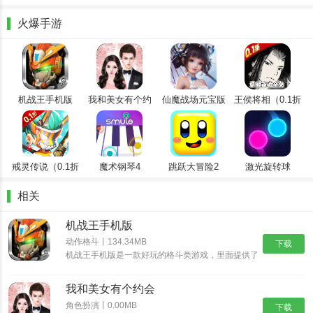
好的呈现出来一切；
组合之后所有防御塔的威力都是非常大的，可以帮助你轻松对boos造
火爆手游
成巨大的伤害值哦；
同时你需要去更好的积攒更多地能源，这样才能让你在关键的时候释
放秘密武器的；
机战王手机版
我和美女有个约
仙魔战场元宝版
王侯将相（0.1折
怪物你过来呀游戏特点
会
全密卷无限
让你瞬间轻松到这条路线上面的所有怪物们，帮助你解决更多的危机
648）
吧；
让你在商城里面，去抽到自己想要的英雄，帮助你完美战斗吧；
戒灵传说（0.1折
魔术钢琴4
跳跃大冒险2
激光旋转球
送五星）
每天完成一些对应的任务之后，都是可以让你去更好的兑换更多的抽
相关
奖次数；
机战王手机版
通过不断的升级，你的那些塔防英雄的等级也将会全面提升，让你在
动作格斗丨134.34MB
下载
当中更好的进行使用一下的；
机战王手机版是一款好玩的格斗类游戏，里面提供了
超多的机甲造型，每一种机甲都具有不同的技能，让
怪物你过来呀游戏特色
你可以尽情的体验超多的格斗乐趣，并且还能够进入
我和美女有个约会
场景中开启冒险之旅，收集更多的装备提升机甲的属
卡通的画面风格，搞笑的怪物组合，整体的挑战性还是有，更多的是
性。
角色扮演丨0.00MB
下载
带有欢乐挑战性。