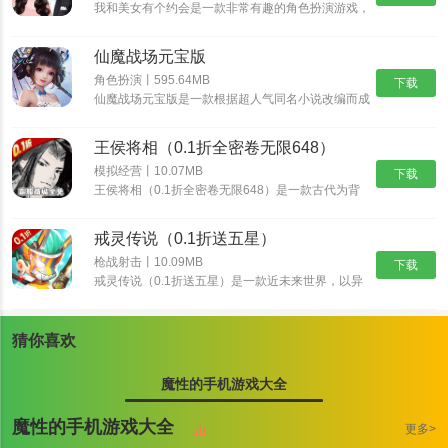
我和美女有个约会是一款非常有趣的角色扮演游戏，
我和美女有个约会有着精美的画面和丰富的游戏内
防御塔的威力需要更多的资源来进行提升，还能去进一步的合成，消
容，而这些角色都是真实人物，也可以选择自己比较
灭怪物会更快点。
仙魔战场元宝版
喜欢的角色，不断的提高自我的魅力，如果玩家对我
和美女有个约会感兴趣的话，那就快来预约体验游玩
角色扮演丨595.64MB
合理的去运用不同的塔防组合，在战斗中可以更好的去进行战斗，轻
下载
吧！
仙魔战场元宝版是一款根据超人气同名小说改编而成
松的赢得战斗胜利。
的玄幻修仙游戏，唯美经典的国风世界，自由御剑飞
行探索神秘的东方大陆，自由司仪畅游这个心跳仙侠
快速的去消灭不同的怪物，将防御塔安排在合适的位置上，轻松的去
王侯将相（0.1折全密卷无限648）
世界，穿梭在神秘的仙魔大陆，沉浸式交友修炼，酣
完成更多消灭任务。
战各路仙魔。
模拟经营丨10.07MB
下载
王侯将相（0.1折全密卷无限648）是一款古代为背
怪物你过来呀游戏亮点
景的经营养成手游，游戏中宏大的世界观让游戏与原
著剧情完美结合，丰富多样的玩法，特效爆表的技
掌握更多的技巧方式，在面对不同的怪物群体，可以升级更高等级的
戒灵传说（0.1折送五星）
能，酣畅淋漓的战斗让你热血澎湃！
炮台，彻底消灭敌人。
枪战射击丨10.09MB
下载
戒灵传说（0.1折送五星）是一款近未来世界，以异
多种的战斗场景画面都是可以去进行切换，合理的去利用地形的优势
能者、原力科技为背景的RPG卡牌大作。颠覆式创
新卡组，海量卡牌搭配及阵营组合，衍生出丰富策略
去进行防御怪物。
与无穷趣味！爬天梯打Boss，丰富玩法，非比寻常
猜你喜欢
解锁更多的防御系统，让家园的保护变得坚不可摧，更好的去守护住
的游戏体验！提升英雄战斗力，并最终抵御外星人入
侵。
家园。
魔性的手机游戏大全
大脑的智慧要合理的利用起来，掌握更多的技巧方式，组合更多的塔
魔性的手机游戏大全
更多>
防体系。