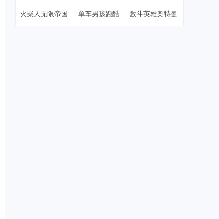
火柴人无限帝国
单车男孩跑酷
激斗英雄奥特曼
3d版