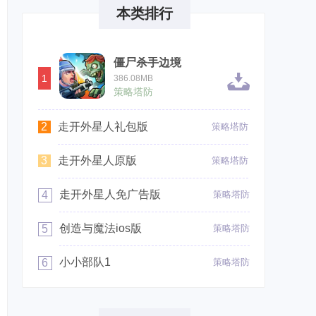
本类排行
僵尸杀手边境
1
386.08MB
策略塔防
2
走开外星人礼包版
策略塔防
3
走开外星人原版
策略塔防
走开外星人免广告版
4
策略塔防
创造与魔法ios版
5
策略塔防
小小部队1
6
策略塔防