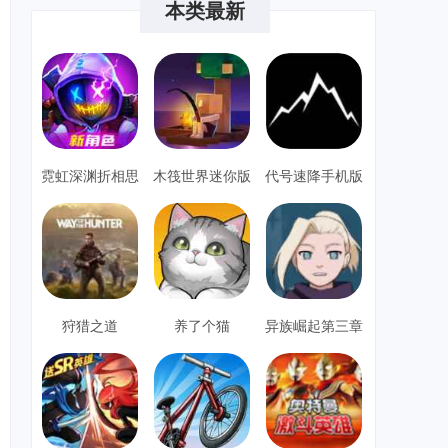
本类最新
霓虹深渊折相思
木筏世界迷你版
代号速降手机版
单机安卓
狩猎之道
养了个猫
异族崛起第三章