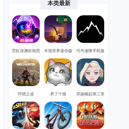
本类最新
霓虹深渊折相思
木筏世界迷你版
代号速降手机版
单机安卓
狩猎之道
养了个猫
异族崛起第三章