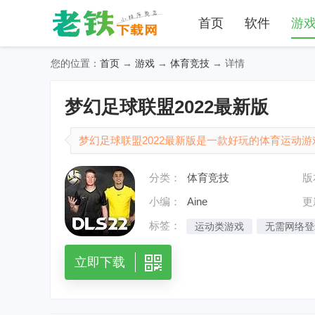
首页
软件
游
您的位置：
首页
→
游戏
→
体育竞技
→ 详情
梦幻足球联盟2022最新版
梦幻足球联盟2022最新版是一款好玩的体育运动
是非常的细腻精致的可以让你感受到一种身临其境
分类：
体育竞技
版
一起去获取到比赛的胜利，就会有丰富的奖励了。
小编：
Aine
更
标签：
运动类游戏
无需网络登
无网单机足球游
好玩的
立即下载