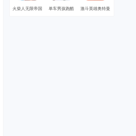
火柴人无限帝国
单车男孩跑酷
激斗英雄奥特曼
3d版