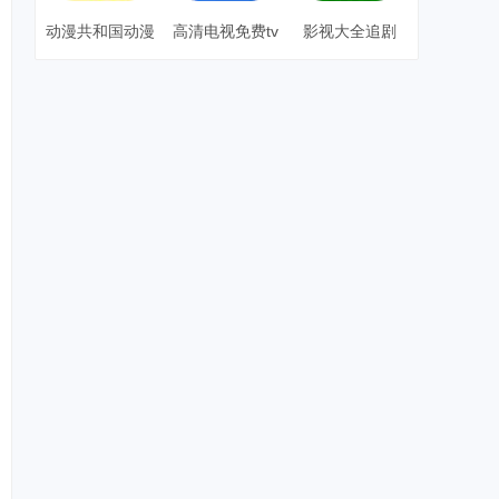
动漫共和国动漫
高清电视免费tv
影视大全追剧
app下载无广告
版
版