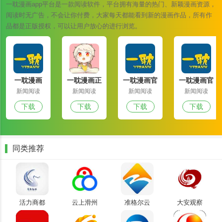
一耽漫画app平台是一款阅读软件，平台拥有海量的热门、新颖漫画资源，
1. 有各种漂亮的漫画资源，有不同的主题可供选择，满足每个人的喜
阅读时无广告，不会让你付费，大家每天都能看到新的漫画作品，所有作
好;
品都是正版授权，可以让用户放心的进行浏览。
2. 在整个网络上有很多免费的漫画资源，不需要任何费用;
3. 能够根据个人喜好管理资源并成为理解你的人是很棒的。
4. 它可以轻松满足每个人对跟随漫画的需求和偏好，并且可以随时轻
松在线跟随。
一耽漫画
一耽漫画正
一耽漫画官
一耽漫画官
app官网下
版官网韩版
网下载最新
方下载软件
新闻阅读
新闻阅读
新闻阅读
新闻阅读
一耽漫画官网下载正版软件优势
载最新版
版
入囗
下载
下载
下载
下载
1. 分类非常详细，你可以在这里找到很多大家都喜欢看的漫画资源;
2. 你也可以和其他朋友分享你最喜欢的漫画，一起欣赏;
3. 这里的漫画资源分类非常详细，大家可以快速来到这里进行搜索。
同类推荐
4. 资源可以在手机上本地缓存，更多卡通素材可以离线跟踪。
一耽漫画官网下载正版软件点评
一耽漫画是一款优质的漫画阅读软件，它提供了丰富的原创漫画作品
活力商都
云上滑州
准格尔云
大安观察
和优质的阅读体验，让用户能够随时随地享受漫画带来的乐趣。如果
你是一个漫画爱好者，不妨试试一耽漫画，相信你一定会喜欢。