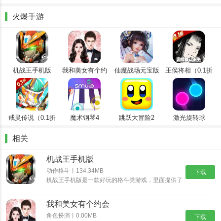
一耽漫画注重用户体验和阅读环境的优化，提供了高清流畅的画质和
舒适的阅读界面，让用户能够沉浸在漫画的世界中，享受阅读的快
火爆手游
乐。软件还提供了智能推荐和个性化设置等功能，让用户能够更加方
便地找到自己喜欢的漫画作品，并根据自己的喜好进行个性化调整。
机战王手机版
我和美女有个约
仙魔战场元宝版
王侯将相（0.1折
会
全密卷无限
648）
戒灵传说（0.1折
魔术钢琴4
跳跃大冒险2
激光旋转球
送五星）
相关
机战王手机版
动作格斗丨134.34MB
下载
机战王手机版是一款好玩的格斗类游戏，里面提供了
超多的机甲造型，每一种机甲都具有不同的技能，让
你可以尽情的体验超多的格斗乐趣，并且还能够进入
我和美女有个约会
场景中开启冒险之旅，收集更多的装备提升机甲的属
性。
角色扮演丨0.00MB
下载