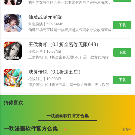
我和美女有个约会是一款非常有趣的角色扮演游戏，
我和美女有个约会有着精美的画面和丰富的游戏内
容，而这些角色都是真实人物，也可以选择自己比较
仙魔战场元宝版
喜欢的角色，不断的提高自我的魅力，如果玩家对我
和美女有个约会感兴趣的话，那就快来预约体验游玩
角色扮演丨595.64MB
下载
吧！
仙魔战场元宝版是一款根据超人气同名小说改编而成
的玄幻修仙游戏，唯美经典的国风世界，自由御剑飞
行探索神秘的东方大陆，自由司仪畅游这个心跳仙侠
王侯将相（0.1折全密卷无限648）
世界，穿梭在神秘的仙魔大陆，沉浸式交友修炼，酣
战各路仙魔。
模拟经营丨10.07MB
下载
王侯将相（0.1折全密卷无限648）是一款古代为背
景的经营养成手游，游戏中宏大的世界观让游戏与原
著剧情完美结合，丰富多样的玩法，特效爆表的技
戒灵传说（0.1折送五星）
能，酣畅淋漓的战斗让你热血澎湃！
枪战射击丨10.09MB
下载
戒灵传说（0.1折送五星）是一款近未来世界，以异
能者、原力科技为背景的RPG卡牌大作。颠覆式创
新卡组，海量卡牌搭配及阵营组合，衍生出丰富策略
与无穷趣味！爬天梯打Boss，丰富玩法，非比寻常
猜你喜欢
的游戏体验！提升英雄战斗力，并最终抵御外星人入
侵。
一耽漫画软件官方合集
一耽漫画软件官方合集
更多>
一耽漫画官网下载正版软件特色