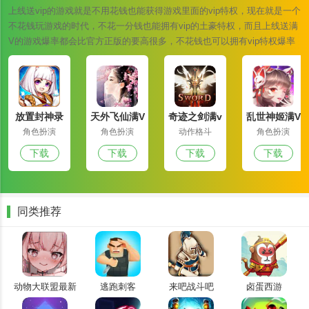
上线送vip的游戏就是不用花钱也能获得游戏里面的vip特权，现在就是一个
不花钱玩游戏的时代，不花一分钱也能拥有vip的土豪特权，而且上线送满
V的游戏爆率都会比官方正版的要高很多，不花钱也可以拥有vip特权爆率
也是翻倍的上调，您还在等什么快来下载一款试试吧！
放置封神录
天外飞仙满V
奇迹之剑满v
乱世神姬满V
满v版
版
版
版
角色扮演
角色扮演
动作格斗
角色扮演
下载
下载
下载
下载
同类推荐
动物大联盟最新
逃跑刺客
来吧战斗吧
卤蛋西游
版