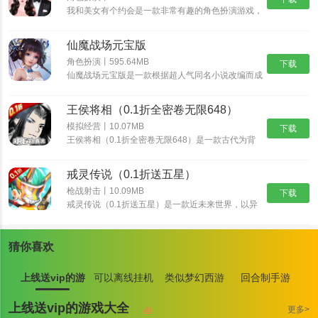
我和美女有个约会是一款非常有趣的角色扮演游戏，
我和美女有个约会有着精美的画面和丰富的游戏内
容，而这些角色都是真实人物，也可以选择自己比较
仙魔战场元宝版
喜欢的角色，不断的提高自我的魅力，如果玩家对我
和美女有个约会感兴趣的话，那就快来预约体验游玩
角色扮演丨595.64MB
下载
吧！
仙魔战场元宝版是一款根据超人气同名小说改编而成
的玄幻修仙游戏，唯美经典的国风世界，自由御剑飞
行探索神秘的东方大陆，自由司仪畅游这个心跳仙侠
王侯将相（0.1折全密卷无限648）
世界，穿梭在神秘的仙魔大陆，沉浸式交友修炼，酣
战各路仙魔。
模拟经营丨10.07MB
下载
王侯将相（0.1折全密卷无限648）是一款古代为背
景的经营养成手游，游戏中宏大的世界观让游戏与原
著剧情完美结合，丰富多样的玩法，特效爆表的技
戒灵传说（0.1折送五星）
能，酣畅淋漓的战斗让你热血澎湃！
枪战射击丨10.09MB
下载
戒灵传说（0.1折送五星）是一款近未来世界，以异
能者、原力科技为背景的RPG卡牌大作。颠覆式创
新卡组，海量卡牌搭配及阵营组合，衍生出丰富策略
与无穷趣味！爬天梯打Boss，丰富玩法，非比寻常
猜你喜欢
的游戏体验！提升英雄战斗力，并最终抵御外星人入
侵。
上线送vip的游
可以离线挂机
类似梦幻西游
回合制手游
戏大全
游戏大全
的手游大全
上线送vip的游戏大全
更多>