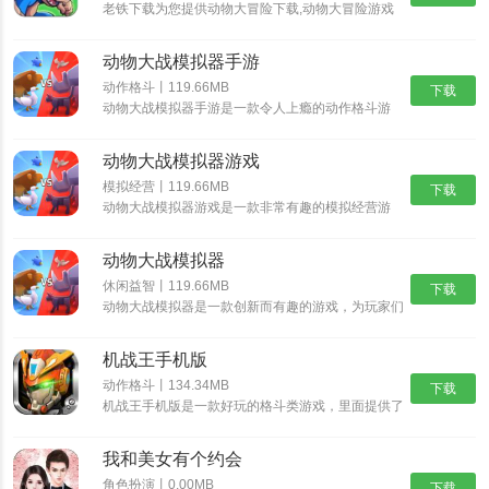
老铁下载为您提供动物大冒险下载,动物大冒险游戏
中拥有丰富的游戏模式，玩家可以不断地进行体验，
同时还拥有丰富的游戏动物，玩家可以选择自己喜欢
动物大战模拟器手游
的动物，不断地解锁更多的趣味玩法，喜欢的玩家可
以来试试。
动作格斗丨119.66MB
下载
动物大战模拟器手游是一款令人上瘾的动作格斗游
戏，动物大战模拟器手游提供多种游戏模式，增加了
游戏的可玩性和乐趣，游戏中的对手也是千奇百怪，
动物大战模拟器游戏
游戏中有各种各样可爱的动物角色，总的来说，动物
大战模拟器手游是一款非常刺激和有趣的游戏，对于
模拟经营丨119.66MB
下载
喜欢动物大战模拟器手游的玩家，是一个绝对不能错
动物大战模拟器游戏是一款非常有趣的模拟经营游
过的选择。
戏，动物军团等待玩家来组建，一起来开启动物对
决，消灭敌人，让玩家们感受到紧张刺激的玩法，如
动物大战模拟器
果玩家对动物大战模拟器游戏感兴趣的话，那就快来
下载体验游玩吧！
休闲益智丨119.66MB
下载
动物大战模拟器是一款创新而有趣的游戏，为玩家们
带来了全新的动物大战模拟玩法。在这个游戏中，玩
家们将能够体验到许多新的元素，让整个游戏更加有
机战王手机版
趣和刺激。游戏背景设定在一个神秘的岛屿上，这个
岛屿上生活着各种奇特的动物。这些动物拥有特殊的
动作格斗丨134.34MB
下载
能力和技能，可以进行激烈的战斗。玩家将扮演一个
机战王手机版是一款好玩的格斗类游戏，里面提供了
冒险家，来到这个岛屿上，与其他玩家或电脑控制的
超多的机甲造型，每一种机甲都具有不同的技能，让
角色展开战斗。
你可以尽情的体验超多的格斗乐趣，并且还能够进入
我和美女有个约会
场景中开启冒险之旅，收集更多的装备提升机甲的属
性。
角色扮演丨0.00MB
下载