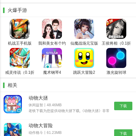
前往游戏进行解锁！
火爆手游
【热血格斗 顺畅爽快操作】
无论是副本还是竞技场，玩家都能自由组合和选择多个技能，战斗体
验中享受乐趣，炫酷连招配合强打击感，在感受技能的爽感同时，还
能收获无限格斗乐趣。
机战王手机版
我和美女有个约
仙魔战场元宝版
王侯将相（0.1折
【有趣不肝的休闲玩法】
会
全密卷无限
648）
热血的战斗体验，深渊探险，遗迹副本，不一样的关卡，还有超难度
的团队副本让你探索。
戒灵传说（0.1折
魔术钢琴4
跳跃大冒险2
激光旋转球
送五星）
相关
动物大拯
休闲益智丨48.46MB
下载
老铁下载为您提供动物大拯下载,《动物大拯》非常
可爱的游戏画风和动物形象，在这里玩家可以尽情的
与这些小动物们一起玩耍冒险，打造自己的动物王
动物大冒险
国；各种有趣的道具让你可以给动物园随意装扮，有
兴趣的玩家快来下载吧。
动作格斗丨61.23MB
下载