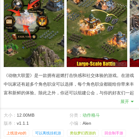
《动物大联盟》是一款拥有超燃打击快感和社交体验的游戏。在游戏
中玩家还有超多个角色职业可以选择，每个角色职业都能给你带来丰
富和新鲜的体验。除此之外，你还可以组建公会，与你的好友们一起
刷副本。
展开
【精彩无比的冒险 属于勇士的探险之旅】
大小：
12.00MB
分类：
动作格斗
多样的玩法超多的精彩体验：神秘地下城不断闯关PVE和竞技场PVP
版本：
v1.1.1
小编：
Alen
对战，挑战这种超难度关卡，等多丰富多彩的惊喜挑战，等着勇士们
上线送vip的
可以离线挂机游
类似梦幻西游的
回合制手游